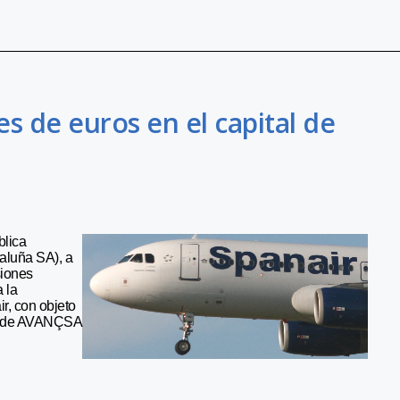
es de euros en el capital de
blica
aluña SA), a
siones
 la
r, con objeto
ión de AVANÇSA