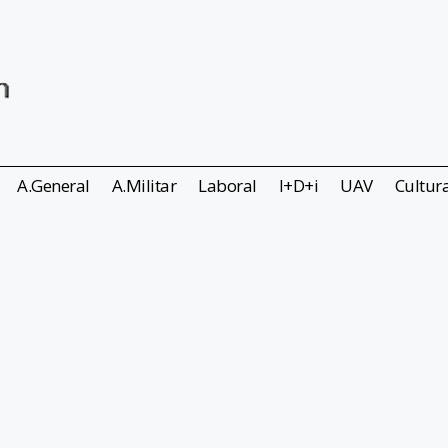
A.General
A.Militar
Laboral
I+D+i
UAV
Cultur