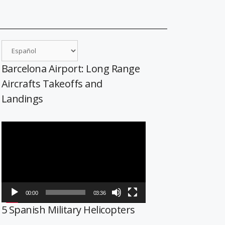
Barcelona Airport: Long Range
Aircrafts Takeoffs and
Landings
Reproductor
de
vídeo
00:00
03:36
5 Spanish Military Helicopters