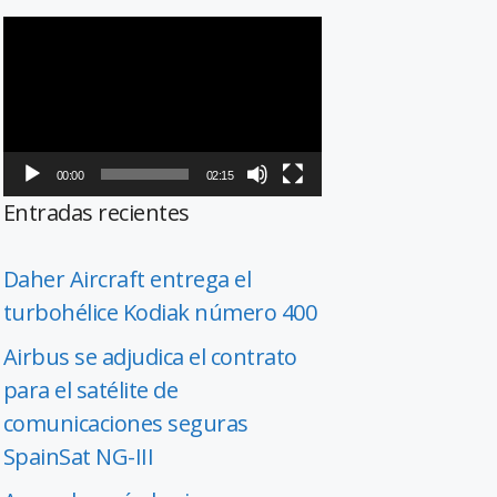
Reproductor
de
vídeo
00:00
02:15
Entradas recientes
Daher Aircraft entrega el
turbohélice Kodiak número 400
Airbus se adjudica el contrato
para el satélite de
comunicaciones seguras
SpainSat NG-III