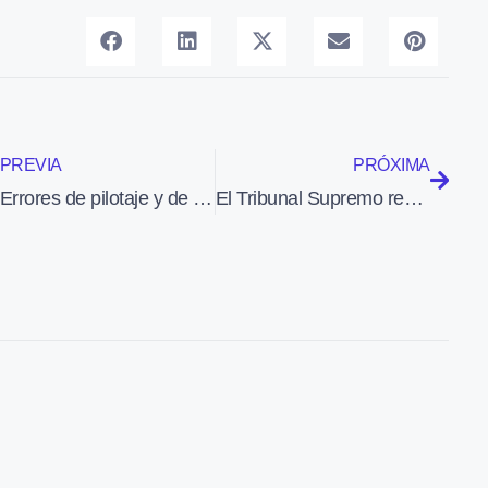
PREVIA
PRÓXIMA
Errores de pilotaje y de mantenimiento causaron el accidente de un A320 en Perpignan en 2008
El Tribunal Supremo rechaza que AENA hostigase en 2008 a los controladores