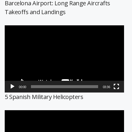
Barcelona Airport: Long Range Aircrafts
Takeoffs and Landings
Reproductor
de
vídeo
00:00
03:36
5 Spanish Military Helicopters
Reproductor
de
vídeo