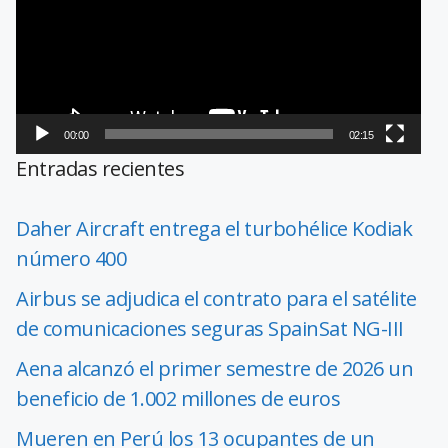
00:00
02:15
Entradas recientes
Daher Aircraft entrega el turbohélice Kodiak
número 400
Airbus se adjudica el contrato para el satélite
de comunicaciones seguras SpainSat NG-III
Aena alcanzó el primer semestre de 2026 un
beneficio de 1.002 millones de euros
Mueren en Perú los 13 ocupantes de un