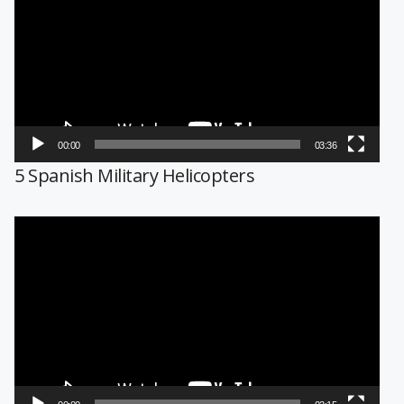
vídeo
00:00
03:36
5 Spanish Military Helicopters
Reproductor
de
vídeo