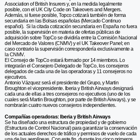
Association of British Insurers y, en la medida legalmente
posible, con el UK City Code on Takeovers and Mergers.
Además, si fuese posible, Topco cotizará también de forma
secundaria en las Bolsas españolas (Mercado Continuo
español). Si la citada cotización secundaria en España no fuera
posible, la supervisión en materia de ofertas públicas de
adquisición sobre TopCo se dividiría entre la Comisión Nacional
del Mercado de Valores (CNMV) y el UK Takeover Panel; en
caso contrario la supervisión correspondería exclusivamente a
la CNMV.
El Consejo de TopCo estará formado por 14 miembros. Lo
integrarán el Consejero Delegado de TopCo, los consejeros
delegados de cada una de las operadoras y 11 consejeros no
ejecutivos.
Antonio Vázquez será el presidente del Grupo, y Martin
Broughton el vicepresidente. Iberia y British Airways designará
cada una de ellas a tres consejeros no ejecutivos (uno de los
cuales será Martin Broughton, por parte de British Airways), y se
nombrarán cuatro nuevos consejeros independientes.
Compañías operadoras: Iberia y British Airways
Se ha diseñado una estructura de propiedad y de gobierno
(Estructura de Control Nacional) para garantizar la conservación
de los actuales derechos de tráfico y permisos de vuelo de cada
una de las aerolíneas. Con este fin, durante los cinco primeros