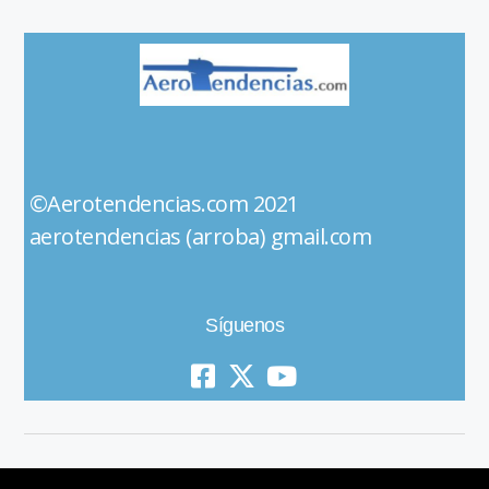
©Aerotendencias.com 2021
aerotendencias (arroba) gmail.com
Síguenos