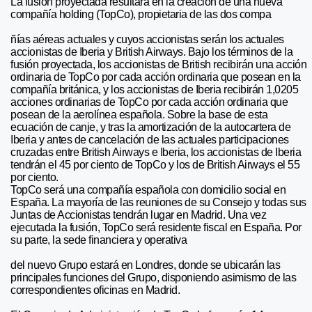
La fusión proyectada resultará en la creación de una nueva
compañía holding (TopCo), propietaria de las dos compa
ñías aéreas actuales y cuyos accionistas serán los actuales
accionistas de Iberia y British Airways. Bajo los términos de la
fusión proyectada, los accionistas de British recibirán una acción
ordinaria de TopCo por cada acción ordinaria que posean en la
compañía británica, y los accionistas de Iberia recibirán 1,0205
acciones ordinarias de TopCo por cada acción ordinaria que
posean de la aerolínea española. Sobre la base de esta
ecuación de canje, y tras la amortización de la autocartera de
Iberia y antes de cancelación de las actuales participaciones
cruzadas entre British Airways e Iberia, los accionistas de Iberia
tendrán el 45 por ciento de TopCo y los de British Airways el 55
por ciento.
TopCo será una compañía española con domicilio social en
España. La mayoría de las reuniones de su Consejo y todas sus
Juntas de Accionistas tendrán lugar en Madrid. Una vez
ejecutada la fusión, TopCo será residente fiscal en España. Por
su parte, la sede financiera y operativa
del nuevo Grupo estará en Londres, donde se ubicarán las
principales funciones del Grupo, disponiendo asimismo de las
correspondientes oficinas en Madrid.