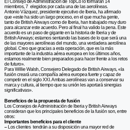
El Consejo de Administración de TopCo lo formarán 14
miembros, 7 elegidos por cada una de las aerolíneas.
Antonio Vázquez, presidente ejecutivo de Iberia, ha afirmado
que «este ha sido un largo proceso, en el que mucha gente,
tanto de British Airways como de Iberia, han trabajado muy duro
para alcanzar este acuerdo. Pero al final ha valido la pena. Este
acuerdo es un paso de gigante en la historia de Iberia y de
British Airways; estamos sentando las bases de lo que será una
de las mayores aerolíneas del mundo, una verdadera aerolínea
global. Creo que gracias a esta operación, que es la más
importante de la industria aérea europea en los últimos años,
estamos realmente bien preparados para hacer frente a los retos
de futuro».
Para Willie Walsh, Consejero Delegado de British Airways, «la
fusión creará una compañía aérea europea fuerte y capaz de
competir en el siglo XXI. Ambas aerolíneas van a conservar su
marca y cultura, al tiempo que su unión les aportará sinergias
significativas».
Beneficios de la propuesta de fusión
Los Consejos de Administración de Iberia y British Airways
consideran que los principales beneficios de la fusión son, entre
otros:
Importantes beneficios para el cliente
–
Los clientes tendrán a su disposición una mayor red de