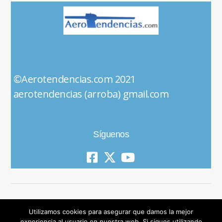
©Aerotendencias.com 2021
aerotendencias (arroba) gmail.com
Síguenos
Utilizamos cookies para asegurar que damos la mejor
experiencia al usuario en nuestra web. Si sigues utilizando