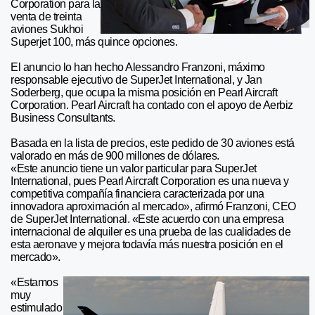
Corporation para la
venta de treinta
aviones Sukhoi
Superjet 100, más quince opciones.
El anuncio lo han hecho Alessandro Franzoni, máximo
responsable ejecutivo de SuperJet International, y Jan
Soderberg, que ocupa la misma posición en Pearl Aircraft
Corporation. Pearl Aircraft ha contado con el apoyo de Aerbiz
Business Consultants.
Basada en la lista de precios, este pedido de 30 aviones está
valorado en más de 900 millones de dólares.
«Este anuncio tiene un valor particular para SuperJet
International, pues Pearl Aircraft Corporation es una nueva y
competitiva compañía financiera caracterizada por una
innovadora aproximación al mercado», afirmó Franzoni, CEO
de SuperJet International. «Este acuerdo con una empresa
internacional de alquiler es una prueba de las cualidades de
esta aeronave y mejora todavía más nuestra posición en el
mercado».
«Estamos
muy
estimulado