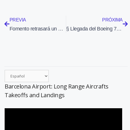
PREVIA
PRÓXIMA
Fomento retrasará un año las obras de llegada del tren a la T1 de Barcelona
§ Llegada del Boeing 787 a Farnborough 2010 (18-7-2010)
Barcelona Airport: Long Range Aircrafts
Takeoffs and Landings
Reproductor
de
vídeo