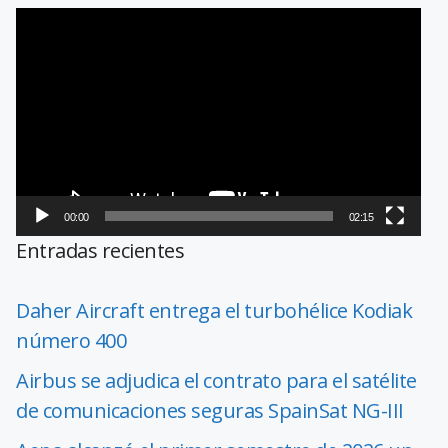
Reproductor
de
vídeo
00:00
02:15
Entradas recientes
Daher Aircraft entrega el turbohélice Kodiak
número 400
Airbus se adjudica el contrato para el satélite
de comunicaciones seguras SpainSat NG-III