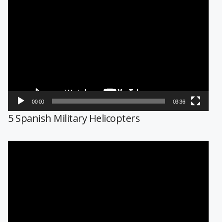
Reproductor
de
vídeo
00:00
03:36
5 Spanish Military Helicopters
Reproductor
de
vídeo