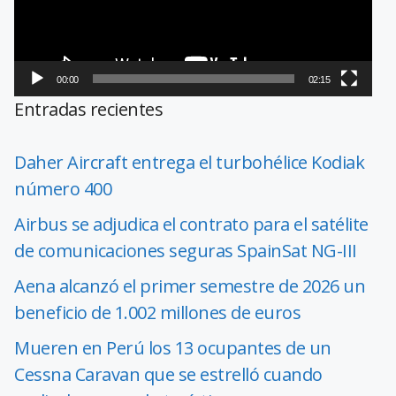
00:00
02:15
Entradas recientes
Daher Aircraft entrega el turbohélice Kodiak
número 400
Airbus se adjudica el contrato para el satélite
de comunicaciones seguras SpainSat NG-III
Aena alcanzó el primer semestre de 2026 un
beneficio de 1.002 millones de euros
Mueren en Perú los 13 ocupantes de un
Cessna Caravan que se estrelló cuando