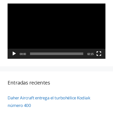
Reproductor
de
vídeo
00:00
02:15
Entradas recientes
Daher Aircraft entrega el turbohélice Kodiak
número 400