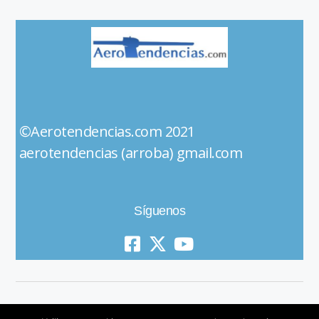
©Aerotendencias.com 2021
aerotendencias (arroba) gmail.com
Síguenos