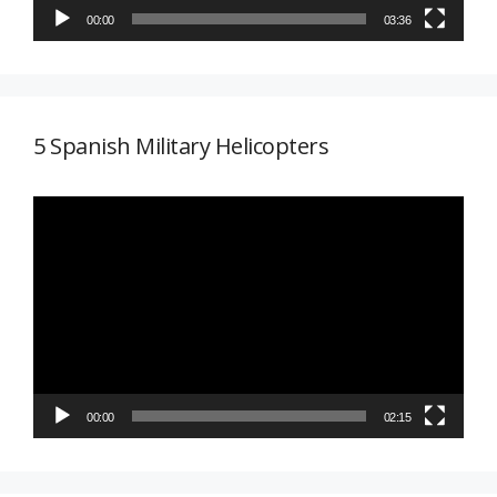
00:00
03:36
5 Spanish Military Helicopters
Reproductor
de
vídeo
00:00
02:15