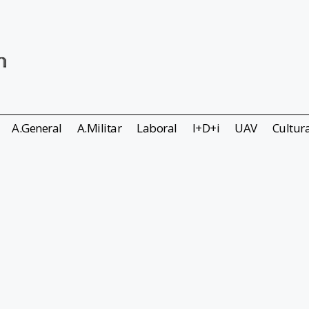
A.General
A.Militar
Laboral
I+D+i
UAV
Cultur