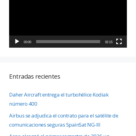
vídeo
00:00
02:15
Entradas recientes
Daher Aircraft entrega el turbohélice Kodiak
número 400
Airbus se adjudica el contrato para el satélite de
comunicaciones seguras SpainSat NG-III