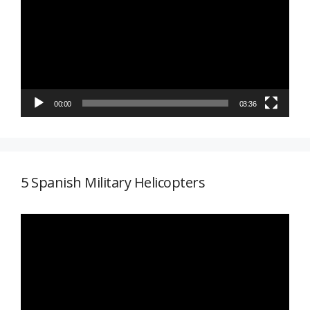
vídeo
00:00
03:36
5 Spanish Military Helicopters
Reproductor
de
vídeo