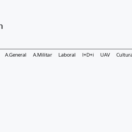
A.General
A.Militar
Laboral
I+D+i
UAV
Cultur