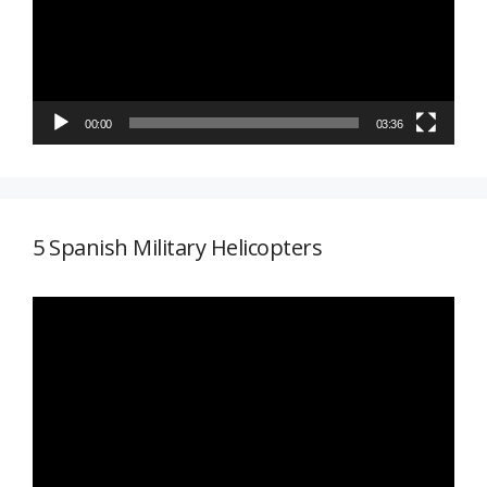
00:00
03:36
5 Spanish Military Helicopters
Reproductor
de
vídeo