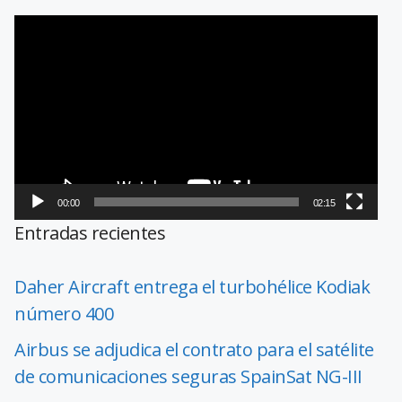
Reproductor
de
vídeo
00:00
02:15
Entradas recientes
Daher Aircraft entrega el turbohélice Kodiak
número 400
Airbus se adjudica el contrato para el satélite
de comunicaciones seguras SpainSat NG-III