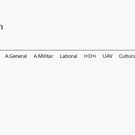
A.General
A.Militar
Laboral
I+D+i
UAV
Cultur