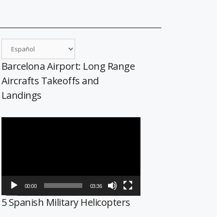
Barcelona Airport: Long Range
Aircrafts Takeoffs and
Landings
Reproductor
de
vídeo
00:00
03:36
5 Spanish Military Helicopters