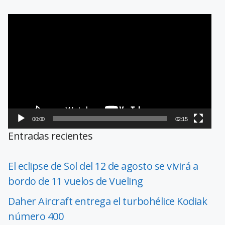
Reproductor
de
vídeo
00:00
02:15
Entradas recientes
El eclipse de Sol del 12 de agosto se vivirá a
bordo de 11 vuelos de Vueling
Daher Aircraft entrega el turbohélice Kodiak
número 400