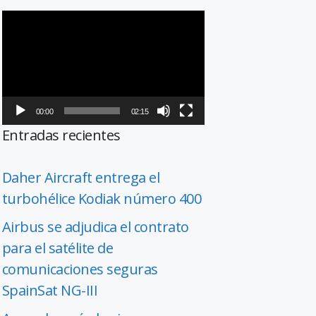
Reproductor
de
vídeo
00:00
02:15
Entradas recientes
Daher Aircraft entrega el
turbohélice Kodiak número 400
Airbus se adjudica el contrato
para el satélite de
comunicaciones seguras
SpainSat NG-III