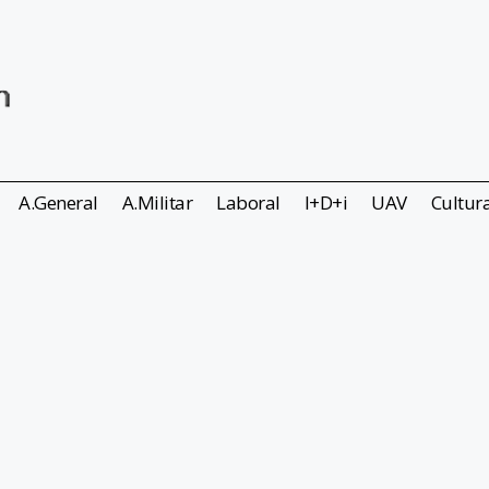
A.General
A.Militar
Laboral
I+D+i
UAV
Cultur