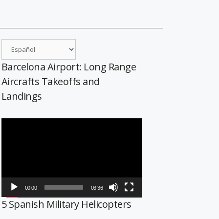
Barcelona Airport: Long Range
Aircrafts Takeoffs and
Landings
Reproductor
de
vídeo
00:00
03:36
5 Spanish Military Helicopters