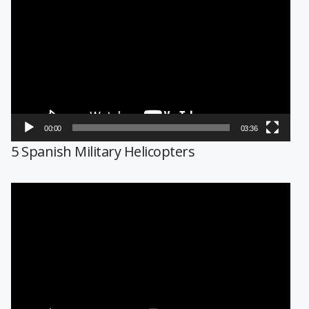
de
vídeo
00:00
03:36
5 Spanish Military Helicopters
Reproductor
de
vídeo