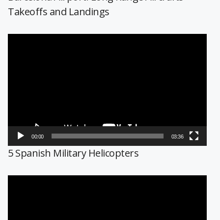
Takeoffs and Landings
Reproductor
de
vídeo
00:00
03:36
5 Spanish Military Helicopters
Reproductor
de
vídeo