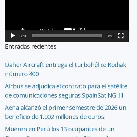
00:00
02:15
Entradas recientes
Daher Aircraft entrega el turbohélice Kodiak
número 400
Airbus se adjudica el contrato para el satélite
de comunicaciones seguras SpainSat NG-III
Aena alcanzó el primer semestre de 2026 un
beneficio de 1.002 millones de euros
Mueren en Perú los 13 ocupantes de un