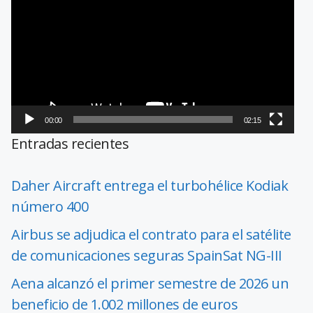
de
vídeo
00:00
02:15
Entradas recientes
Daher Aircraft entrega el turbohélice Kodiak
número 400
Airbus se adjudica el contrato para el satélite
de comunicaciones seguras SpainSat NG-III
Aena alcanzó el primer semestre de 2026 un
beneficio de 1.002 millones de euros