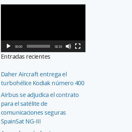
Reproductor
de
vídeo
00:00
02:15
Entradas recientes
Daher Aircraft entrega el
turbohélice Kodiak número 400
Airbus se adjudica el contrato
para el satélite de
comunicaciones seguras
SpainSat NG-III