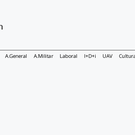
A.General
A.Militar
Laboral
I+D+i
UAV
Cultur