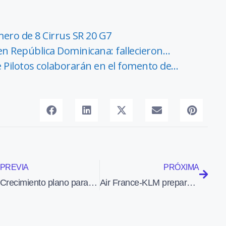
imero de 8 Cirrus SR 20 G7
 en República Dominicana: fallecieron…
e Pilotos colaborarán en el fomento de…
PREVIA
PRÓXIMA
Crecimiento plano para el sector de carga aérea tras las últimas caídas
Air France-KLM prepara plan de despidos