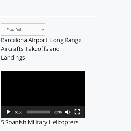
Barcelona Airport: Long Range
Aircrafts Takeoffs and
Landings
Reproductor
de
vídeo
00:00
03:36
5 Spanish Military Helicopters