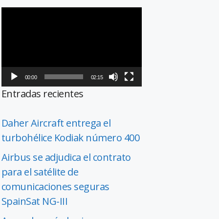
Reproductor
de
vídeo
00:00
02:15
Entradas recientes
Daher Aircraft entrega el
turbohélice Kodiak número 400
Airbus se adjudica el contrato
para el satélite de
comunicaciones seguras
SpainSat NG-III