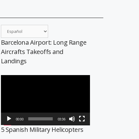
Barcelona Airport: Long Range
Aircrafts Takeoffs and
Landings
Reproductor
de
vídeo
00:00
03:36
5 Spanish Military Helicopters