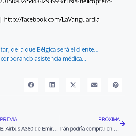
20150802/54434293993/rusia-helicoptero-
 | http://facebook.com/LaVanguardia
ar, de la que Bélgica será el cliente…
incorporando asistencia médica…
PREVIA
PRÓXIMA
El Airbus A380 de Emirates aterriza en Madrid
Irán podría comprar en los próximos años 300 aviones nuevos a Airbus y Boeing