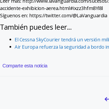
Leer más: http://www.lavanguardia.com/sucesos/
accidente-exhibicion-aerea.html#ixzz3hfm8Yl8l
Síguenos en: https://twitter.com/@LaVanguardia
También puedes leer...
El Cessna SkyCourier tendrá un versión milit
Air Europa refuerza la seguridad a bordo 
Comparte esta noticia