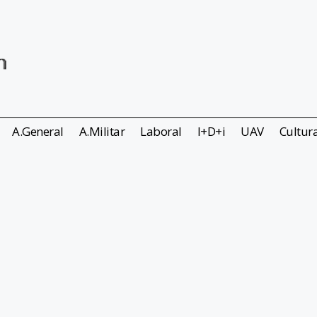
A.General
A.Militar
Laboral
I+D+i
UAV
Cultur