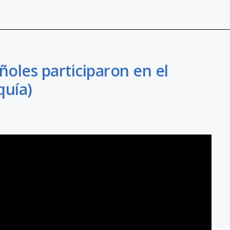
añoles participaron en el
quía)