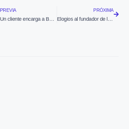
PREVIA
PRÓXIMA
Un cliente encarga a Bombardier 16 CRJ900 NextGen
Elogios al fundador de la Falange en un acto oficial ante la cúpula militar