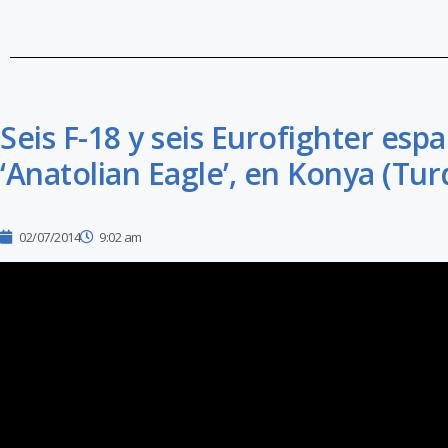
Seis F-18 y seis Eurofighter esp
‘Anatolian Eagle’, en Konya (Tur
02/07/2014
9:02 am