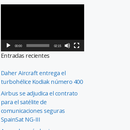
Reproductor
de
vídeo
00:00
02:15
Entradas recientes
Daher Aircraft entrega el
turbohélice Kodiak número 400
Airbus se adjudica el contrato
para el satélite de
comunicaciones seguras
SpainSat NG-III