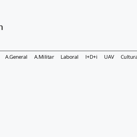
A.General
A.Militar
Laboral
I+D+i
UAV
Cultur