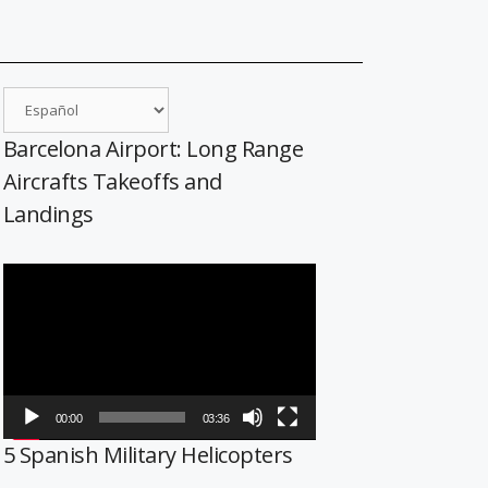
Barcelona Airport: Long Range
Aircrafts Takeoffs and
Landings
Reproductor
de
vídeo
00:00
03:36
5 Spanish Military Helicopters