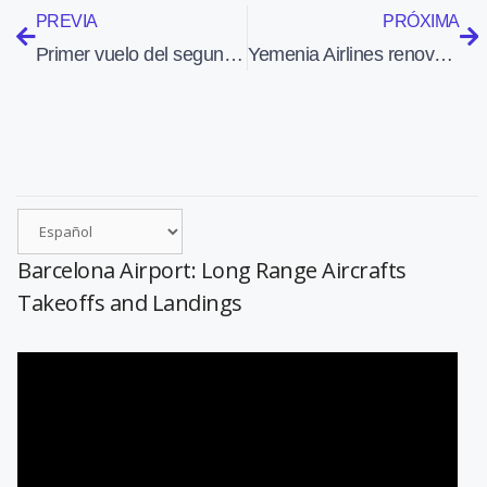
PREVIA
PRÓXIMA
Primer vuelo del segundo carguero Airbus A330-200
Yemenia Airlines renovará su flota de aviones de pasillo único con 10 A320
Barcelona Airport: Long Range Aircrafts
Takeoffs and Landings
Reproductor
de
vídeo