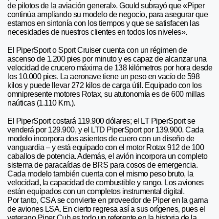
de pilotos de la aviación general». Gould subrayó que «Piper
continúa ampliando su modelo de negocio, para asegurar que
estamos en sintonía con los tiempos y que se satisfacen las
necesidades de nuestros clientes en todos los niveles».
El PiperSport o Sport Cruiser cuenta con un régimen de
ascenso de 1.200 pies por minuto y es capaz de alcanzar una
velocidad de crucero máxima de 138 kilómetros por hora desde
los 10.000 pies. La aeronave tiene un peso en vacío de 598
kilos y puede llevar 272 kilos de carga útil. Equipado con los
omnipresente motores Rotax, su atutonomía es de 600 millas
naúticas (1.110 Km.).
El PiperSport costará 119.900 dólares; el LT PiperSport se
venderá por 129.900, y el LTD PiperSport por 139.900. Cada
modelo incorpora dos asientos de cuero con un diseño de
vanguardia – y está equipado con el motor Rotax 912 de 100
caballos de potencia. Además, el avión incorpora un completo
sistema de paracaídas de BRS para cosos de emergencia.
Cada modelo también cuenta con el mismo peso bruto, la
velocidad, la capacidad de combustible y rango. Los aviones
están equipados con un completos instrumental digital.
Por tanto, CSA se convierte en proveedor de Piper en la gama
de aviones LSA. En cierto regresa así a sus orígenes, pues el
veterano Piper Cub es todo un referente en la historia de la