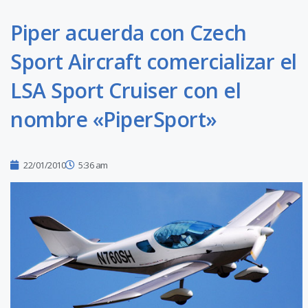
Piper acuerda con Czech
Sport Aircraft comercializar el
LSA Sport Cruiser con el
nombre «PiperSport»
22/01/2010
5:36 am