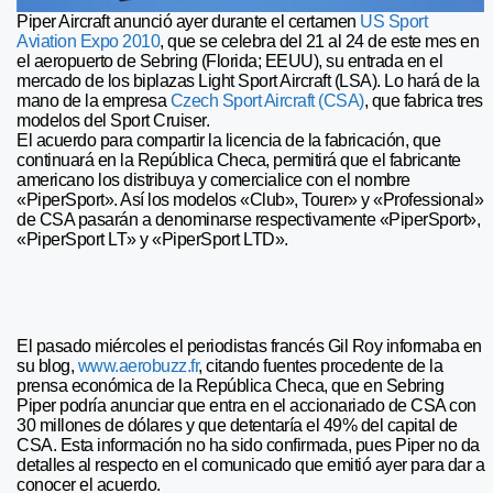
Piper Aircraft anunció ayer durante el certamen
US Sport
Aviation Expo 2010
, que se celebra del 21 al 24 de este mes en
el aeropuerto de Sebring (Florida; EEUU), su entrada en el
mercado de los biplazas Light Sport Aircraft (LSA). Lo hará de la
mano de la empresa
Czech Sport Aircraft (CSA)
, que fabrica tres
modelos del Sport Cruiser.
El acuerdo para compartir la licencia de la fabricación, que
continuará en la República Checa, permitirá que el fabricante
americano los distribuya y comercialice con el nombre
«PiperSport». Así los modelos «Club», Tourer» y «Professional»
de CSA pasarán a denominarse respectivamente «PiperSport»,
«PiperSport LT» y «PiperSport LTD».
El pasado miércoles el periodistas francés Gil Roy informaba en
su blog,
www.aerobuzz.fr
, citando fuentes procedente de la
prensa económica de la República Checa, que en Sebring
Piper podría anunciar que entra en el accionariado de CSA con
30 millones de dólares y que detentaría el 49% del capital de
CSA. Esta información no ha sido confirmada, pues Piper no da
detalles al respecto en el comunicado que emitió ayer para dar a
conocer el acuerdo.