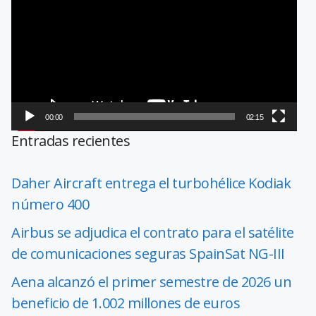
de
vídeo
00:00
02:15
Entradas recientes
Daher Aircraft entrega el turbohélice Kodiak
número 400
Airbus se adjudica el contrato para el satélite
de comunicaciones seguras SpainSat NG-III
Aena alcanzó el primer semestre de 2026 un
beneficio de 1.002 millones de euros