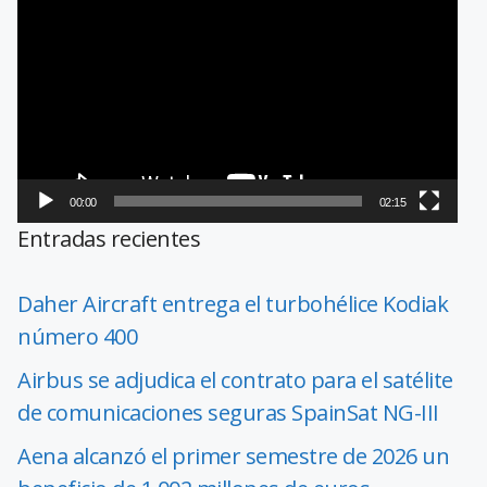
de
vídeo
00:00
02:15
Entradas recientes
Daher Aircraft entrega el turbohélice Kodiak
número 400
Airbus se adjudica el contrato para el satélite
de comunicaciones seguras SpainSat NG-III
Aena alcanzó el primer semestre de 2026 un