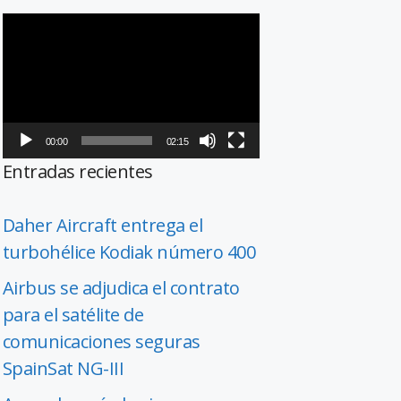
Reproductor
de
vídeo
00:00
02:15
Entradas recientes
Daher Aircraft entrega el
turbohélice Kodiak número 400
Airbus se adjudica el contrato
para el satélite de
comunicaciones seguras
SpainSat NG-III