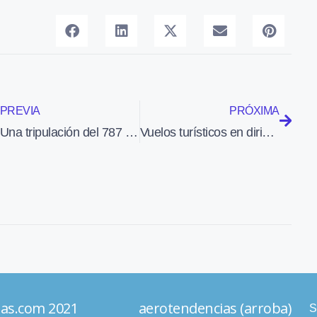
PREVIA
PRÓXIMA
Una tripulación del 787 de Thomson realizó tomas y despegues en el aeropuerto de Granada
Vuelos turísticos en dirigible sobre París a partir del 3 de agosto
ias.com 2021 aerotendencias (arroba)
S