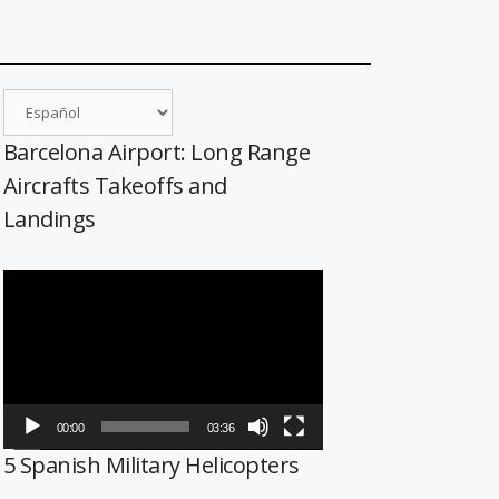
Barcelona Airport: Long Range
Aircrafts Takeoffs and
Landings
Reproductor
de
vídeo
00:00
03:36
5 Spanish Military Helicopters