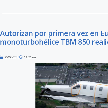
Autorizan por primera vez en E
monoturbohélice TBM 850 realic
25/06/2013
11:02 am