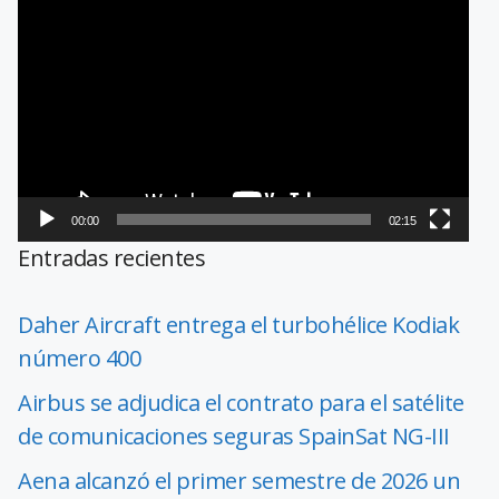
Reproductor
de
vídeo
00:00
02:15
Entradas recientes
Daher Aircraft entrega el turbohélice Kodiak
número 400
Airbus se adjudica el contrato para el satélite
de comunicaciones seguras SpainSat NG-III
Aena alcanzó el primer semestre de 2026 un