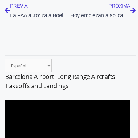
PREVIA
PRÓXIMA
La FAA autoriza a Boeing a aumentar la producción del 737 de 38 a 42 unidades al mes
Hoy empiezan a aplicarse en Estados Unidos restricciones de vuelo porque los conroladores llevan más de un mes sin cobrar
Barcelona Airport: Long Range Aircrafts
Takeoffs and Landings
Reproductor
de
vídeo