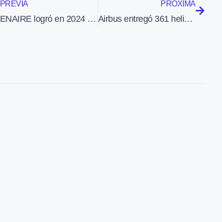
PREVIA
PRÓXIMA
ENAIRE logró en 2024 su mejor registro: más de 2,3 millones de vuelos
Airbus entregó 361 helicópteros en 2024 y recibió 455 pedidos