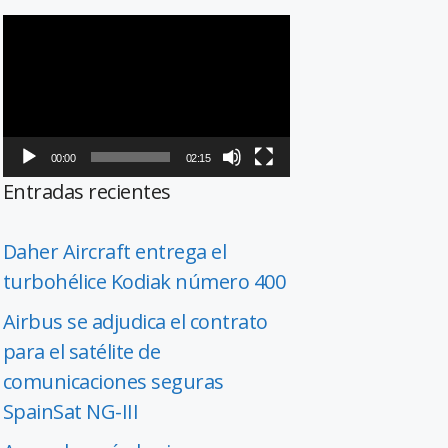
Reproductor
de
vídeo
00:00
02:15
Entradas recientes
Daher Aircraft entrega el
turbohélice Kodiak número 400
Airbus se adjudica el contrato
para el satélite de
comunicaciones seguras
SpainSat NG-III