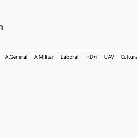
A.General
A.Militar
Laboral
I+D+i
UAV
Cultur