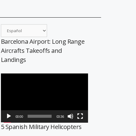
Barcelona Airport: Long Range
Aircrafts Takeoffs and
Landings
Reproductor
de
vídeo
00:00
03:36
5 Spanish Military Helicopters