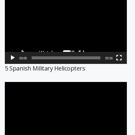
de
vídeo
00:00
03:36
5 Spanish Military Helicopters
Reproductor
de
vídeo