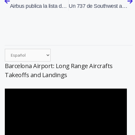
Airbus publica la lista de precios de sus aviones
Un 737 de Southwest aterrizó por error en un pequeño aeropuerto cercano al que tenía como destino
Barcelona Airport: Long Range Aircrafts
Takeoffs and Landings
Reproductor
de
vídeo