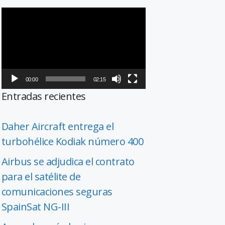
Reproductor
de
vídeo
00:00
02:15
Entradas recientes
Daher Aircraft entrega el
turbohélice Kodiak número 400
Airbus se adjudica el contrato
para el satélite de
comunicaciones seguras
SpainSat NG-III