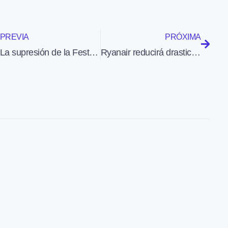
PREVIA
PRÓXIMA
La supresión de la Festa al Cel 2013, en clave de humor
Ryanair reducirá drasticamente los vuelos y las frecuencias en el aeropuerto de Girona