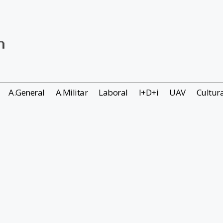
A.General
A.Militar
Laboral
I+D+i
UAV
Cultur