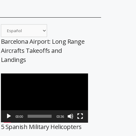
Barcelona Airport: Long Range
Aircrafts Takeoffs and
Landings
Reproductor
de
vídeo
00:00
03:36
5 Spanish Military Helicopters