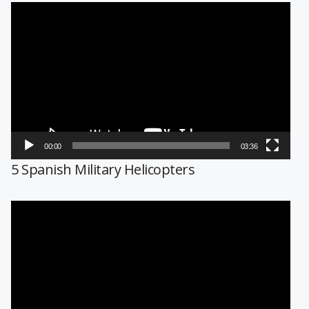
Reproductor
de
vídeo
00:00
03:36
5 Spanish Military Helicopters
Reproductor
de
vídeo