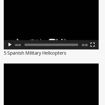
de
vídeo
00:00
03:36
5 Spanish Military Helicopters
Reproductor
de
vídeo