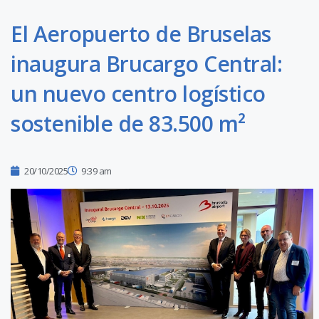
El Aeropuerto de Bruselas
inaugura Brucargo Central:
un nuevo centro logístico
sostenible de 83.500 m²
20/10/2025
9:39 am