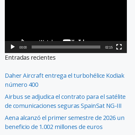
vídeo
00:00
02:15
Entradas recientes
Daher Aircraft entrega el turbohélice Kodiak
número 400
Airbus se adjudica el contrato para el satélite
de comunicaciones seguras SpainSat NG-III
Aena alcanzó el primer semestre de 2026 un
beneficio de 1.002 millones de euros