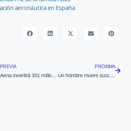
rmación aeronáutica en España
PREVIA
PRÓXIMA
Aena invertirá 351 millones de euros adicionales hasta 2026 en los aeropuertos españoles
Un hombre muere succionado por el motor de un A319 de Volotea en el Aeropuerto de Bérgamo