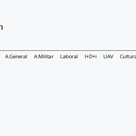
A.General
A.Militar
Laboral
I+D+i
UAV
Cultur