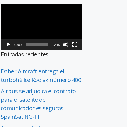
Reproductor
de
vídeo
00:00
02:15
Entradas recientes
Daher Aircraft entrega el
turbohélice Kodiak número 400
Airbus se adjudica el contrato
para el satélite de
comunicaciones seguras
SpainSat NG-III