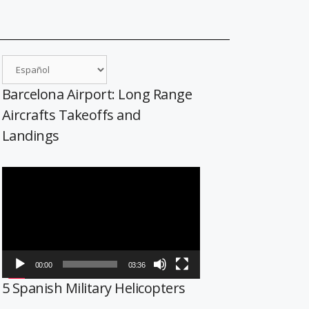
Barcelona Airport: Long Range
Aircrafts Takeoffs and
Landings
Reproductor
de
vídeo
00:00
03:36
5 Spanish Military Helicopters