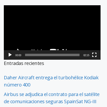
Reproductor
de
vídeo
00:00
02:15
Entradas recientes
Daher Aircraft entrega el turbohélice Kodiak
número 400
Airbus se adjudica el contrato para el satélite
de comunicaciones seguras SpainSat NG-III