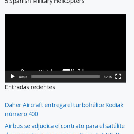
5 Spanish Military Helicopters
Reproductor
de
vídeo
00:00
02:15
Entradas recientes
Daher Aircraft entrega el turbohélice Kodiak
número 400
Airbus se adjudica el contrato para el satélite