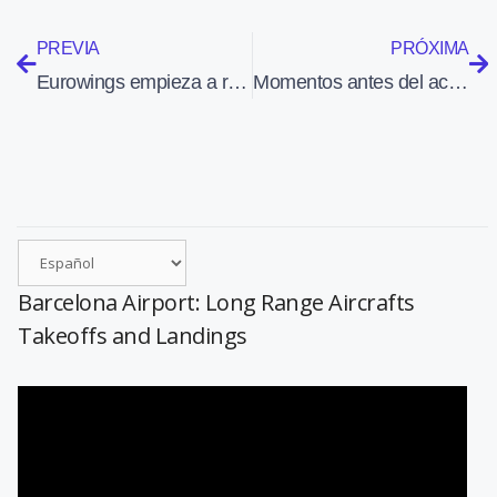
PREVIA
PRÓXIMA
Eurowings empieza a realizar vuelos de larga distancia
Momentos antes del accidente del A321 ruso hubo «ruidos extraños»
Barcelona Airport: Long Range Aircrafts
Takeoffs and Landings
Reproductor
de
vídeo