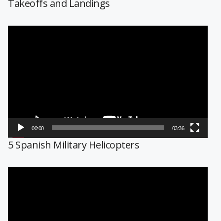
Takeoffs and Landings
Reproductor
de
vídeo
00:00
03:36
5 Spanish Military Helicopters
Reproductor
de
vídeo