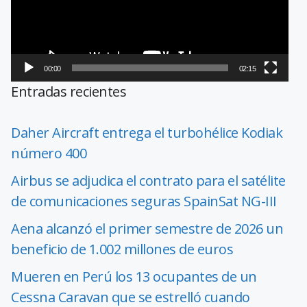
00:00
02:15
Entradas recientes
Daher Aircraft entrega el turbohélice Kodiak
número 400
Airbus se adjudica el contrato para el satélite
de comunicaciones seguras SpainSat NG-III
Aena alcanzó el primer semestre de 2026 un
beneficio de 1.002 millones de euros
Mueren en Perú los 13 ocupantes de un
Cessna Caravan que se estrelló cuando