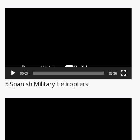
Reproductor
de
vídeo
00:00
03:36
5 Spanish Military Helicopters
Reproductor
de
vídeo