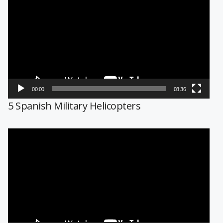
de
vídeo
00:00
03:36
5 Spanish Military Helicopters
Reproductor
de
vídeo