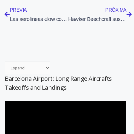
PREVIA
PRÓXIMA
Las aerolíneas «low cost» desploman los sueldos de los pilotos
Hawker Beechcraft suspende pagos y declara deudas por valor de 2.500 millones de dólares
Barcelona Airport: Long Range Aircrafts
Takeoffs and Landings
Reproductor
de
vídeo