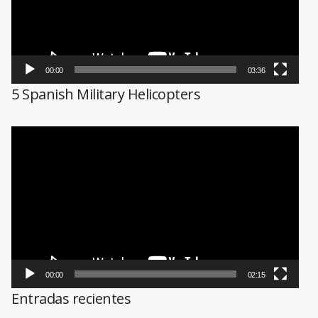
00:00
03:36
5 Spanish Military Helicopters
Reproductor
de
vídeo
00:00
02:15
Entradas recientes