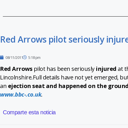
Red Arrows pilot seriously inju
08/11/2011
5:18 pm
Red Arrows
pilot has been seriously
injured
at t
Lincolnshire.Full details have not yet emerged, b
an
ejection seat and happened on the ground,
www.bbc-.co.uk
.
Comparte esta noticia