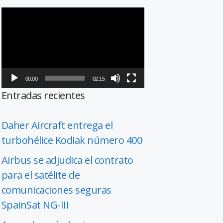
Reproductor
de
vídeo
00:00
02:15
Entradas recientes
Daher Aircraft entrega el
turbohélice Kodiak número 400
Airbus se adjudica el contrato
para el satélite de
comunicaciones seguras
SpainSat NG-III