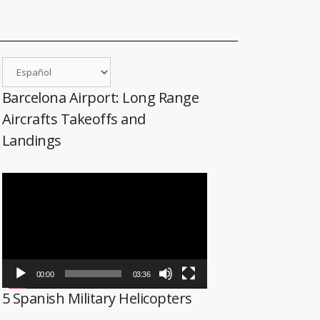
Barcelona Airport: Long Range
Aircrafts Takeoffs and
Landings
Reproductor
de
vídeo
00:00
03:36
5 Spanish Military Helicopters