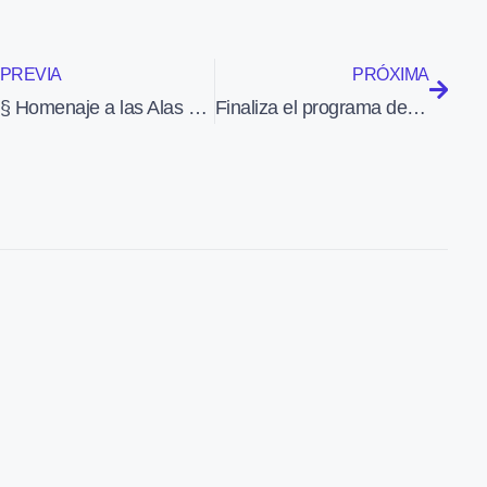
PREVIA
PRÓXIMA
§ Homenaje a las Alas Giratorias
Finaliza el programa de desarrollo del helicóptero multifunción NH90 TTH