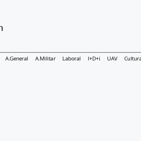
A.General
A.Militar
Laboral
I+D+i
UAV
Cultur