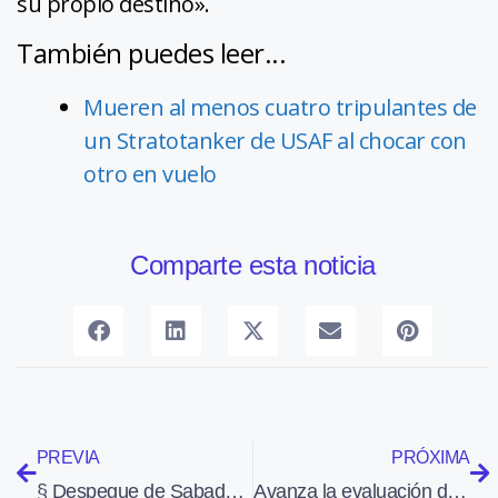
su propio destino».
También puedes leer...
Mueren al menos cuatro tripulantes de
un Stratotanker de USAF al chocar con
otro en vuelo
Comparte esta noticia
PREVIA
PRÓXIMA
§ Despegue de Sabadell del Dyn’Aero MCR-4S (F-PLAN)
Avanza la evaluación de los helicópteros de carga no tripulados para el ejército estadounidense