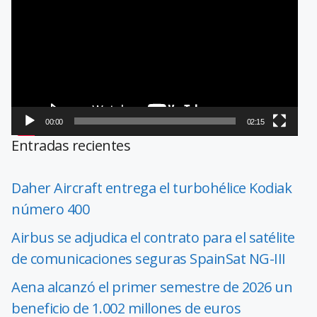
de
vídeo
00:00
02:15
Entradas recientes
Daher Aircraft entrega el turbohélice Kodiak
número 400
Airbus se adjudica el contrato para el satélite
de comunicaciones seguras SpainSat NG-III
Aena alcanzó el primer semestre de 2026 un
beneficio de 1.002 millones de euros