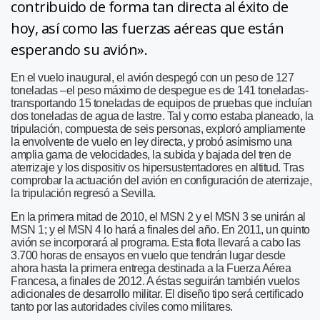
contribuido de forma tan directa al éxito de
hoy, así como las fuerzas aéreas que están
esperando su avión».
En el vuelo inaugural, el avión despegó con un peso de 127
toneladas –el peso máximo de despegue es de 141 toneladas-
transportando 15 toneladas de equipos de pruebas que incluían
dos toneladas de agua de lastre. Tal y como estaba planeado, la
tripulación, compuesta de seis personas, exploró ampliamente
la envolvente de vuelo en ley directa, y probó asimismo una
amplia gama de velocidades, la subida y bajada del tren de
aterrizaje y los dispositiv os hipersustentadores en altitud. Tras
comprobar la actuación del avión en configuración de aterrizaje,
la tripulación regresó a Sevilla.
En la primera mitad de 2010, el MSN 2 y el MSN 3 se unirán al
MSN 1; y el MSN 4 lo hará a finales del año. En 2011, un quinto
avión se incorporará al programa. Esta flota llevará a cabo las
3.700 horas de ensayos en vuelo que tendrán lugar desde
ahora hasta la primera entrega destinada a la Fuerza Aérea
Francesa, a finales de 2012. A éstas seguirán también vuelos
adicionales de desarrollo militar. El diseño tipo será certificado
tanto por las autoridades civiles como militares.