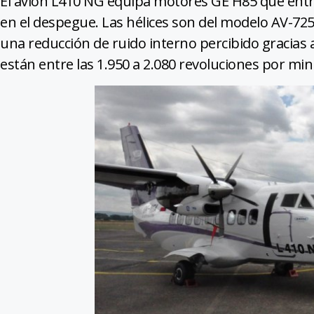
El avión L410 NG equipa motores GE H85 que entr
en el despegue. Las hélices son del modelo AV-72
una reducción de ruido interno percibido gracias a
están entre las 1.950 a 2.080 revoluciones por mi