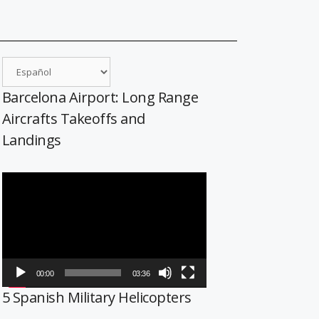
Barcelona Airport: Long Range
Aircrafts Takeoffs and
Landings
Reproductor
de
vídeo
00:00
03:36
5 Spanish Military Helicopters