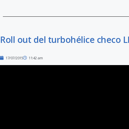
Roll out del turbohélice checo 
17/07/2015
11:42 am