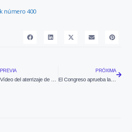
iak número 400
PREVIA
PRÓXIMA
Vídeo del aterrizaje de un monomotor Cessna en una autopista de EEUU
El Congreso aprueba la enmienda sobre el uso de la base de Morón