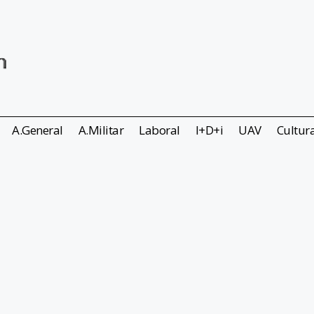
A.General
A.Militar
Laboral
I+D+i
UAV
Cultur