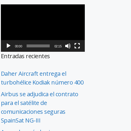
Reproductor
de
vídeo
00:00
02:15
Entradas recientes
Daher Aircraft entrega el
turbohélice Kodiak número 400
Airbus se adjudica el contrato
para el satélite de
comunicaciones seguras
SpainSat NG-III