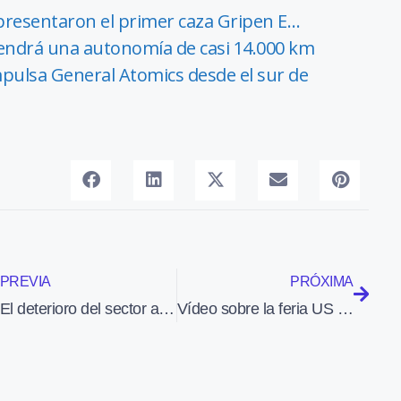
 presentaron el primer caza Gripen E…
tendrá una autonomía de casi 14.000 km
pulsa General Atomics desde el sur de
PREVIA
PRÓXIMA
El deterioro del sector aéreo nacional provoca el éxodo de pilotos españoles
Vídeo sobre la feria US Sport Aviation Expo en Sebring (EEUU)