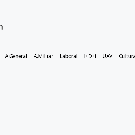
A.General
A.Militar
Laboral
I+D+i
UAV
Cultur