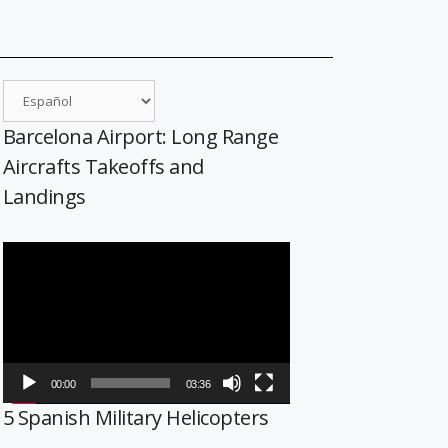
Barcelona Airport: Long Range
Aircrafts Takeoffs and
Landings
Reproductor
de
vídeo
00:00
03:36
5 Spanish Military Helicopters